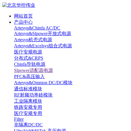
网站首页
产品中心
Artesyn&Chinfa AC/DC
Artesyn&Slpower开放式电源
Artesyn机壳式电源
Artesyn&Excelsys组合式电源
医疗安规电源
分布式&CRPS
Chinfa导轨电源
Slpower适配器电源
PFC&高压输入
Artesyn&Omnion DC/DC模块
通信标准模块
RF射频功率砖模块
工业隔离模块
铁路安规专用
医疗安规专用
Filter
非隔离DC/DC
UltraVolt&HiTek 高压电源