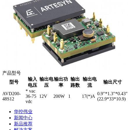
产品型号
输入
输出电
输出功
输出
输出电
型号
输出尺寸
电压
压
率
路数
流
* vac
AVD200-
0.9"*1.3"*0.43"
36-75
12V
200W
1
17(*)A
48S12
(22.9*33*10.9)
vdc
华控伟业
新闻中心
新品推荐
解决方案