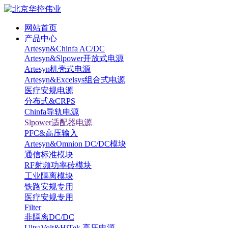
网站首页
产品中心
Artesyn&Chinfa AC/DC
Artesyn&Slpower开放式电源
Artesyn机壳式电源
Artesyn&Excelsys组合式电源
医疗安规电源
分布式&CRPS
Chinfa导轨电源
Slpower适配器电源
PFC&高压输入
Artesyn&Omnion DC/DC模块
通信标准模块
RF射频功率砖模块
工业隔离模块
铁路安规专用
医疗安规专用
Filter
非隔离DC/DC
UltraVolt&HiTek 高压电源