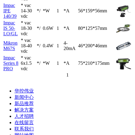
Impac
* vac
IPE
14-30
*/
*W
1
*A
56*159*56mm
140/39
vdc
Impac
* vac
IS 50-
18-30
*/
0.6W
1
*A
80*125*57mm
LO/GL
vdc
* vac
Mikron
4-
18-40
*/
0.4W
1
46*200*46mm
M67S
20mA
vdc
Impac
* vac
Series 8
6x1.5
*/
*W
1
*A
75*210*175mm
PRO
vdc
1
华控伟业
新闻中心
新品推荐
解决方案
人才招聘
在线留言
联系我们