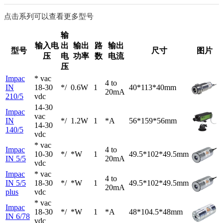
点击系列可以查看更多型号
输
输入电
出
输出
路
输出
型号
尺寸
图片
压
电
功率
数
电流
压
Impac
* vac
4 to
IN
18-30
*/
0.6W
1
40*113*40mm
20mA
210/5
vdc
14-30
Impac
vac
IN
*/
1.2W
1
*A
56*159*56mm
14-30
140/5
vdc
* vac
Impac
4 to
10-30
*/
*W
1
49.5*102*49.5mm
IN 5/5
20mA
vdc
Impac
* vac
4 to
IN 5/5
18-30
*/
*W
1
49.5*102*49.5mm
20mA
plus
vdc
* vac
Impac
18-30
*/
*W
1
*A
48*104.5*48mm
IN 6/78
vdc