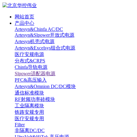
网站首页
产品中心
Artesyn&Chinfa AC/DC
Artesyn&Slpower开放式电源
Artesyn机壳式电源
Artesyn&Excelsys组合式电源
医疗安规电源
分布式&CRPS
Chinfa导轨电源
Slpower适配器电源
PFC&高压输入
Artesyn&Omnion DC/DC模块
通信标准模块
RF射频功率砖模块
工业隔离模块
铁路安规专用
医疗安规专用
Filter
非隔离DC/DC
UltraVolt&HiTek 高压电源