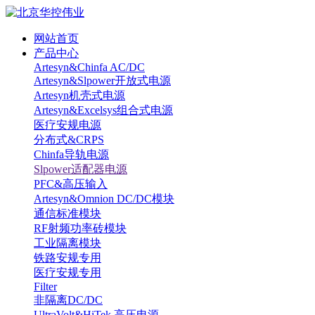
网站首页
产品中心
Artesyn&Chinfa AC/DC
Artesyn&Slpower开放式电源
Artesyn机壳式电源
Artesyn&Excelsys组合式电源
医疗安规电源
分布式&CRPS
Chinfa导轨电源
Slpower适配器电源
PFC&高压输入
Artesyn&Omnion DC/DC模块
通信标准模块
RF射频功率砖模块
工业隔离模块
铁路安规专用
医疗安规专用
Filter
非隔离DC/DC
UltraVolt&HiTek 高压电源