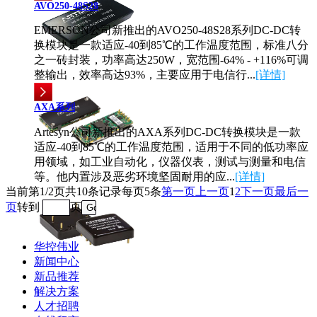
AVO250-48S28
EMERSON公司新推出的AVO250-48S28系列DC-DC转
换模块是一款适应-40到85℃的工作温度范围，标准八分
之一砖封装，功率高达250W，宽范围-64% - +116%可调
整输出，效率高达93%，主要应用于电信行...
[详情]
AXA系列
Artesyn公司新推出的AXA系列DC-DC转换模块是一款
适应-40到85℃的工作温度范围，适用于不同的低功率应
用领域，如工业自动化，仪器仪表，测试与测量和电信
等。他内置涉及恶劣环境坚固耐用的应...
[详情]
当前第1/2页
共10条记录
每页5条
第一页
上一页
1
2
下一页
最后一
页
转到
页
华控伟业
新闻中心
新品推荐
解决方案
人才招聘