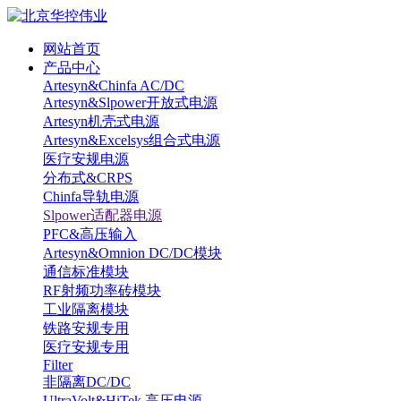
网站首页
产品中心
Artesyn&Chinfa AC/DC
Artesyn&Slpower开放式电源
Artesyn机壳式电源
Artesyn&Excelsys组合式电源
医疗安规电源
分布式&CRPS
Chinfa导轨电源
Slpower适配器电源
PFC&高压输入
Artesyn&Omnion DC/DC模块
通信标准模块
RF射频功率砖模块
工业隔离模块
铁路安规专用
医疗安规专用
Filter
非隔离DC/DC
UltraVolt&HiTek 高压电源