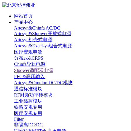
网站首页
产品中心
Artesyn&Chinfa AC/DC
Artesyn&Slpower开放式电源
Artesyn机壳式电源
Artesyn&Excelsys组合式电源
医疗安规电源
分布式&CRPS
Chinfa导轨电源
Slpower适配器电源
PFC&高压输入
Artesyn&Omnion DC/DC模块
通信标准模块
RF射频功率砖模块
工业隔离模块
铁路安规专用
医疗安规专用
Filter
非隔离DC/DC
UltraVolt&HiTek 高压电源