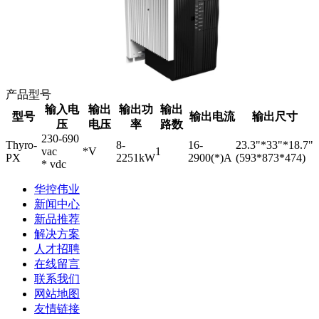
产品型号
输入电
输出
输出功
输出
型号
输出电流
输出尺寸
压
电压
率
路数
230-690
Thyro-
8-
16-
23.3"*33"*18.7"
vac
*V
1
PX
2251kW
2900(*)A
(593*873*474)
* vdc
华控伟业
新闻中心
新品推荐
解决方案
人才招聘
在线留言
联系我们
网站地图
友情链接