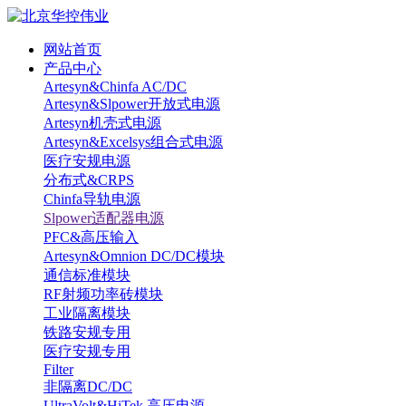
网站首页
产品中心
Artesyn&Chinfa AC/DC
Artesyn&Slpower开放式电源
Artesyn机壳式电源
Artesyn&Excelsys组合式电源
医疗安规电源
分布式&CRPS
Chinfa导轨电源
Slpower适配器电源
PFC&高压输入
Artesyn&Omnion DC/DC模块
通信标准模块
RF射频功率砖模块
工业隔离模块
铁路安规专用
医疗安规专用
Filter
非隔离DC/DC
UltraVolt&HiTek 高压电源