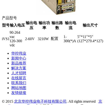
产品型号
输出电
输出功
输出路
输出电
型号
输入电压
输出尺寸
压
率
数
流
90-264
vac
1-
5"*11"*5"
配置
iVS1
2-60V
3210W
120-300
300(*)A
(127*279.4*127)
vdc
华控伟业
新闻中心
新品推荐
解决方案
人才招聘
在线留言
联系我们
网站地图
友情链接
© 2015
北京华控伟业电子科技有限公司
. All rights reserved
京