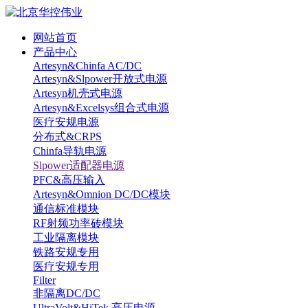
网站首页
产品中心
Artesyn&Chinfa AC/DC
Artesyn&Slpower开放式电源
Artesyn机壳式电源
Artesyn&Excelsys组合式电源
医疗安规电源
分布式&CRPS
Chinfa导轨电源
Slpower适配器电源
PFC&高压输入
Artesyn&Omnion DC/DC模块
通信标准模块
RF射频功率砖模块
工业隔离模块
铁路安规专用
医疗安规专用
Filter
非隔离DC/DC
UltraVolt&HiTek 高压电源