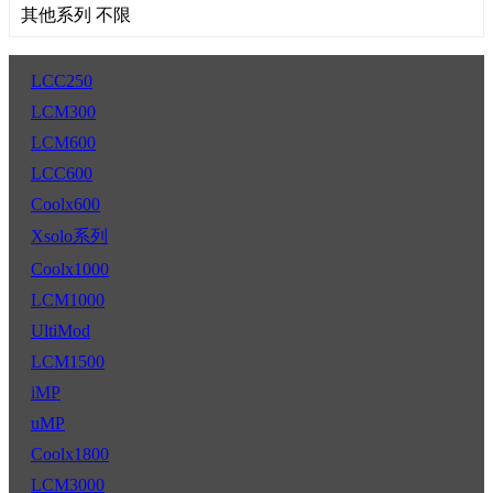
其他系列 不限
LCC250
LCM300
LCM600
LCC600
Coolx600
Xsolo系列
Coolx1000
LCM1000
UltiMod
LCM1500
iMP
uMP
Coolx1800
LCM3000