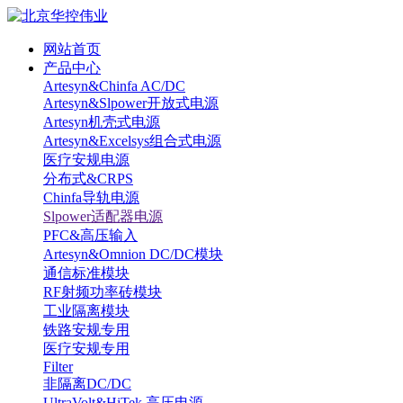
网站首页
产品中心
Artesyn&Chinfa AC/DC
Artesyn&Slpower开放式电源
Artesyn机壳式电源
Artesyn&Excelsys组合式电源
医疗安规电源
分布式&CRPS
Chinfa导轨电源
Slpower适配器电源
PFC&高压输入
Artesyn&Omnion DC/DC模块
通信标准模块
RF射频功率砖模块
工业隔离模块
铁路安规专用
医疗安规专用
Filter
非隔离DC/DC
UltraVolt&HiTek 高压电源